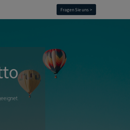
Fragen Sie uns >
tto
eeignet.