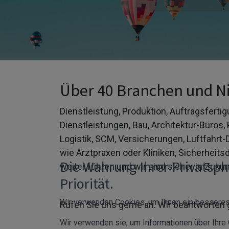
Über 40 Branchen und N
Dienstleistung, Produktion, Auftragsfertig
Dienstleistungen, Bau, Architektur-Büro
Logistik, SCM, Versicherungen, Luftfahrt
wie Arztpraxen oder Kliniken, Sicherheits
Die Wahrung Ihrer Privatsph
weiter führen und wir sind sicher in Zu
Priorität.
Wir verwenden Cookies, um Ihnen ein besseres 
Rufen Sie uns gerne an. Wir beantworten g
Wir verwenden sie, um Informationen über Ihre