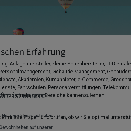
ischen Erfahrung
ung, Anlagenhersteller, kleine Serienhersteller, IT-Dienstl
s, Personalmanagement, Gebäude Management, Gebäudere
-Dienste, Akademien, Kursanbieter, e-Commerce, Grossha
dienste, Fahrschulen, Personalvermittlungen, Telekommunik
äre ist unsere
kunft noch mehr neue Bereiche kennenzulernen.
Nutzererlebnis zu bieten.
erne Ihre Fragen und prüfen, ob wir Sie optimal unterst
 Gewohnheiten auf unserer