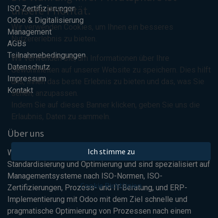
unsere Priorität.
ISO Zertifizierungen
Odoo & Digitalisierung
Wir verwenden Cookies, um Ihnen ein besseres
Management
Nutzererlebnis zu bieten.
AGBs
Teilnahmebedingungen
Wir verwenden sie, um Informationen über Ihre
Datenschutz
Gewohnheiten auf unserer Website zu speichern. Dies hilft
Impressum
uns, Ihnen das beste Erlebnis zu bieten und das, was Sie
Kontakt
sehen, anzupassen.
Indem Sie auf dieses Banner klicken, geben Sie uns die
Erlaubnis, Daten zu sammeln.
Über uns
Ich stimme zu
Wir bieten Lösungen für Geschäftsprozesse und deren
Standardisierung und Optimierung und sind spezialisiert auf
Managementsysteme nach ISO-Normen, ISO-
Cookie Richtlinien
Zertifizierungen, Prozess- und IT-Beratung, und ERP-
Implementierung mit Odoo mit dem Ziel schnelle und
pragmatische Optimierung von Prozessen nach einem